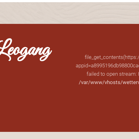
 Leogang
file_get_contents(https
appid=a8995196db98800cad
failed to open stream:
/var/www/vhosts/wetterwi