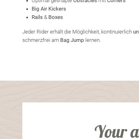
Optimal geshapte
Obstacles
mit
Corners
Big Air Kickers
Rails
&
Boxes
Jeder Rider erhält die Möglichkeit, kontinuierlich
un
schmerzfrei am
Bag Jump
lernen.
Your a