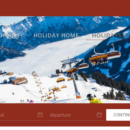
THOUSE
HOLIDAY HOME
HOLIDAYS I
Skicircus C Bause 1
Schneeschuhwandern C Artisual
Skicircus C Mirjageh
Winterwandern C Florian L
Skifahren C Lolin
CONTIN