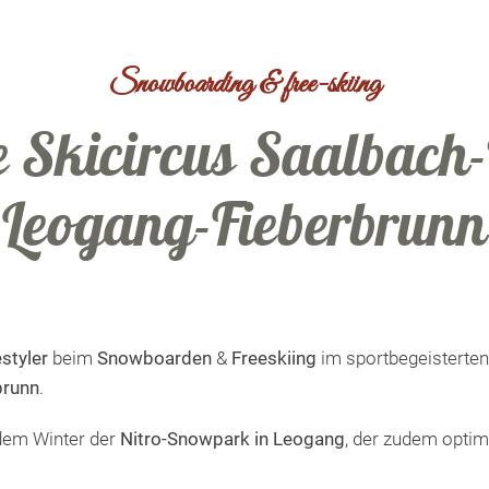
Snowboarding & free-skiing
he Skicircus Saalbach
Leogang-Fieberbrunn
styler
beim
Snowboarden
&
Freeskiing
im sportbegeisterten
brunn
.
edem Winter der
Nitro-Snowpark in Leogang
, der zudem optim