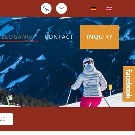
N LEOGANG
CONTACT
INQUIRY
 2
echner 3
UE