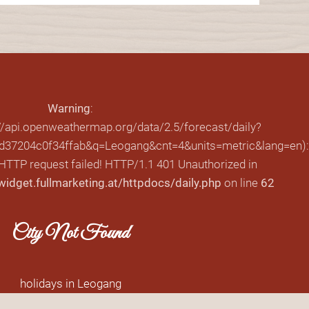
Warning
:
://api.openweathermap.org/data/2.5/forecast/daily?
37204c0f34ffab&q=Leogang&cnt=4&units=metric&lang=en):
 HTTP request failed! HTTP/1.1 401 Unauthorized in
dget.fullmarketing.at/httpdocs/daily.php
on line
62
City Not Found
holidays in Leogang